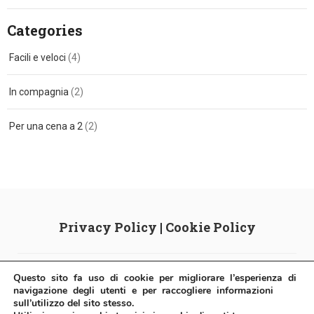
Categories
Facili e veloci
(4)
In compagnia
(2)
Per una cena a 2
(2)
Privacy Policy
|
Cookie Policy
Pastificio Stroppa
| Via Sardegna, 38/42 20072 Fizzonasco di Pieve
Questo sito fa uso di cookie per migliorare l’esperienza di
navigazione degli utenti e per raccogliere informazioni
Emanuele (MI) - Italy | P.IVA: IT03611370960 | Tel.: 02 9040 0241 |
sull’utilizzo del sito stesso.
info@pastificiostroppa.it
|
pastificiostroppa@registerpec.it